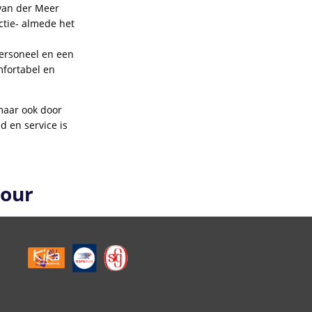
 van der Meer
ectie- almede het
personeel en een
mfortabel en
maar ook door
d en service is
your