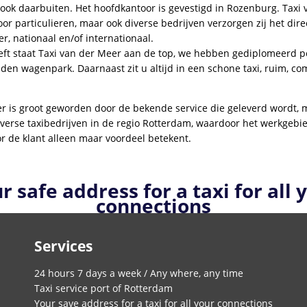
ook daarbuiten. Het hoofdkantoor is gevestigd in Rozenburg. Taxi
voor particulieren, maar ook diverse bedrijven verzorgen zij het dir
r, nationaal en/of internationaal.
reft staat Taxi van der Meer aan de top, we hebben gediplomeerd 
en wagenpark. Daarnaast zit u altijd in een schone taxi, ruim, co
r is groot geworden door de bekende service die geleverd wordt, 
erse taxibedrijven in de regio Rotterdam, waardoor het werkgebie
or de klant alleen maar voordeel betekent.
r safe address for a taxi for all 
connections
Services
24 hours 7 days a week / Any where, any time
Taxi service port of Rotterdam
Your save address for a taxi for all your connections